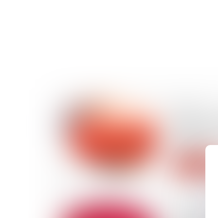
29/11/2024
Appel en ma
les limites
la peine
Lire la suite
22/11/2024