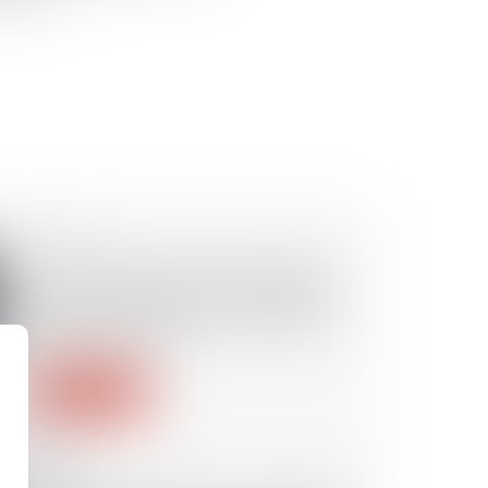
28/11/2024
Peines prononcées à l’étranger :
quand la réduction au maximum
légal et la confusion facultative
se confrontent…
Lire la suite
21/11/2024