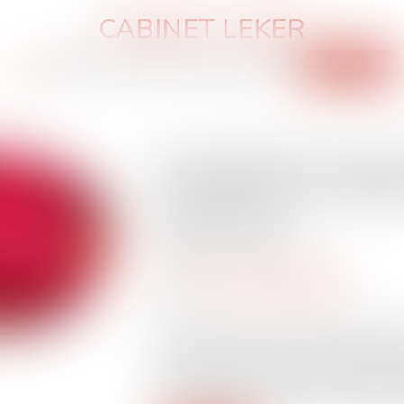
CABINET LEKER
ACCUEIL
PRÉSENTATION
NOTRE EXPERTISE
ACTUS
CONTACT
Constatations du juge 
domicile d'un avocat e
perquisition
Publié le :
15/11/2024
Droit pénal
/
Procédure pénale
Source :
www.actu-juridique.fr
Pour rejeter le moyen selon lequel le tr
domicile d’un avocat constituait en réali
être autorisé par le JLD, l’arrêt attaqué
Code de procédure pénale n’est pas appl