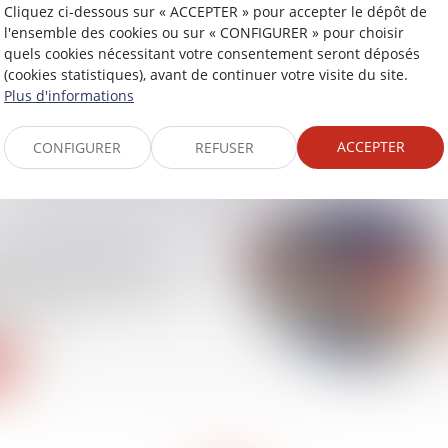
 de la garde à vue et
Cliquez ci-dessous sur « ACCEPTER » pour accepter le dépôt de
l'ensemble des cookies ou sur « CONFIGURER » pour choisir
igations en matière
quels cookies nécessitant votre consentement seront déposés
(cookies statistiques), avant de continuer votre visite du site.
Plus d'informations
ACCEPTER
CONFIGURER
REFUSER
bilité pénale pour
ntal : les mesures de
ent respecter la vie
’accusé