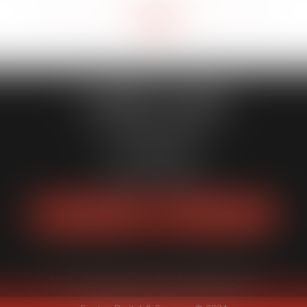
<<
<
11
12
13
14
15
16
17
>
>>
...
CABINET LEKER
14 Rue MARGUERITTE
75017 PARIS
Tél :
06 81 99 72 81
Fax : 01 53 04 93 94
NOUS LOCALISER
NOUS CONTACTER
Actus
Honoraires
Plan du site
Mentions légales