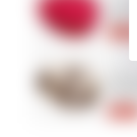
Les limites
des invest
pénale
Lire la suite
14/11/2024
Irresponsa
trouble me
sûreté doiv
privée de l
Lire la suite