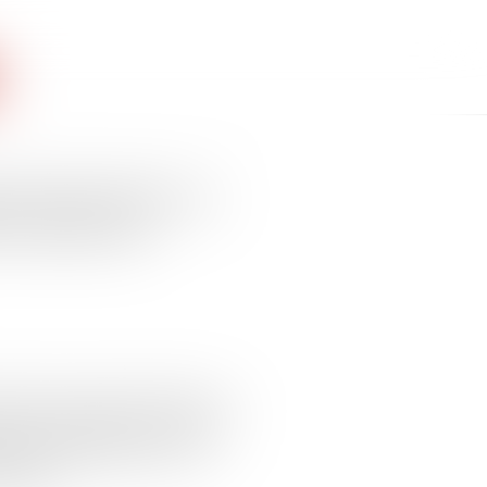
d'instruction au
t notion de
ansport du juge d’instruction au
té une perquisition et aurait dû
 énonce que l’article 56-1 du
icable...