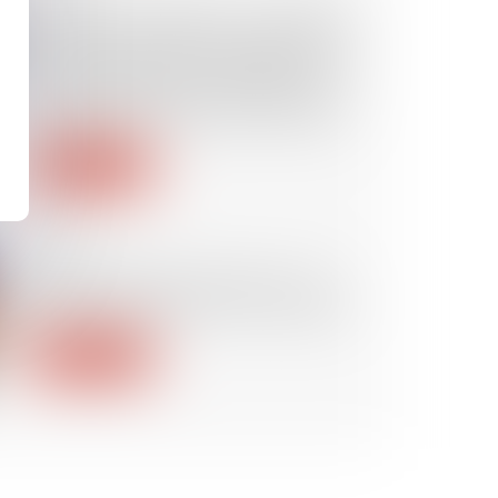
Peine de confiscation : la décision
doit être motivée au regard des
circonstances de l’infraction, de la
personnalité et de la situation
personnelle de l’auteur des faits
Lire la suite
08/11/2024
Déposer plainte en ligne : une
démarche simple et plus rapide !
Lire la suite