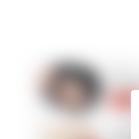
07/11/2024
Conduite a
cannabis : 
Lire la suite
24/10/2024
Focus sur 