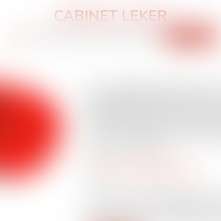
CABINET LEKER
ACCUEIL
PRÉSENTATION
NOTRE EXPERTISE
ACTUS
CONTACT
En matière pénale, l'a
impérativement utilis
électronique conform
communiquer avec la j
Publié le :
25/10/2024
Droit pénal
/
Procédure pénale
Source :
www.lemag-juridique.com
En matière de procédure pénale, les rè
entre les avocats et les juridictions son