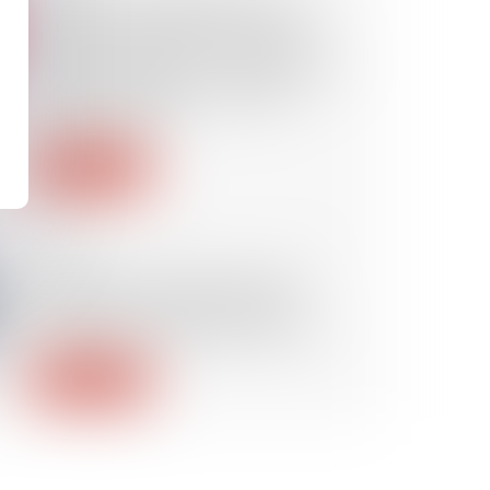
importe que le Commissaire de
justice ait précisé, en cas de
citation en étude, s'il a opté pour
la lettre simple ou la lettre
recommandée
Lire la suite
11/10/2024
Requête en nullité par lettre
recommandée avec avis de
réception : quelle date fait foi ?
Lire la suite