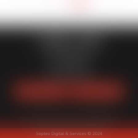
<<
<
11
12
13
14
15
16
17
>
>>
...
CABINET LEKER
14 Rue MARGUERITTE
75017 PARIS
Tél :
06 81 99 72 81
Fax : 01 53 04 93 94
NOUS LOCALISER
NOUS CONTACTER
Actus
Honoraires
Plan du site
Mentions légales
Septeo Digital & Services © 2024