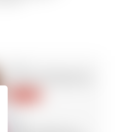
s échanges...
31/10/2024
Demande de rétablissement de
l’honneur d’un condamné à mort
Lire la suite
18/10/2024
Citation à comparaître : peu