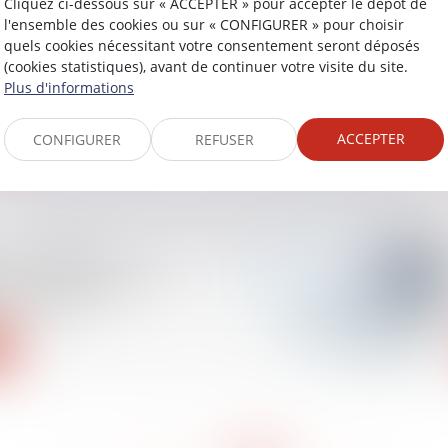
Cliquez ci-dessous sur « ACCEPTER » pour accepter le dépôt de
 des condamnations
l'ensemble des cookies ou sur « CONFIGURER » pour choisir
par la juridiction d’un
quels cookies nécessitant votre consentement seront déposés
e de l’Union
(cookies statistiques), avant de continuer votre visite du site.
ne
Plus d'informations
ACCEPTER
CONFIGURER
REFUSER
 d’un animal
 et responsabilité
propriétaire