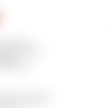
vocat doit
er une adresse
e pour
uridiction
gles encadrant la communication
t strictement régulées afin