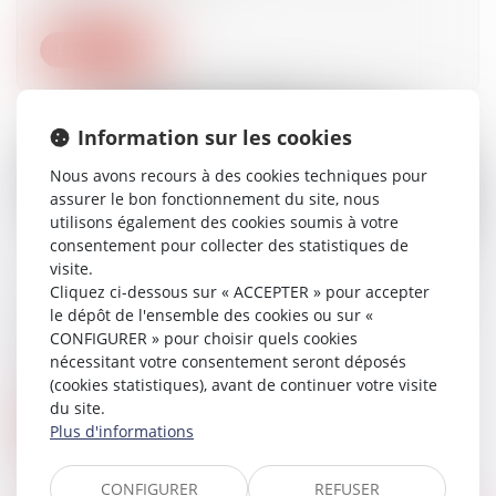
Lire la suite
Information sur les cookies
Nous avons recours à des cookies techniques pour
assurer le bon fonctionnement du site, nous
utilisons également des cookies soumis à votre
consentement pour collecter des statistiques de
visite.
Cliquez ci-dessous sur « ACCEPTER » pour accepter
Affaire Lyhanna : la responsabilité de l’État en
le dépôt de l'ensemble des cookies ou sur «
question
CONFIGURER » pour choisir quels cookies
nécessitant votre consentement seront déposés
15/06/2026
(cookies statistiques), avant de continuer votre visite
du site.
Lire la suite
Plus d'informations
CONFIGURER
REFUSER