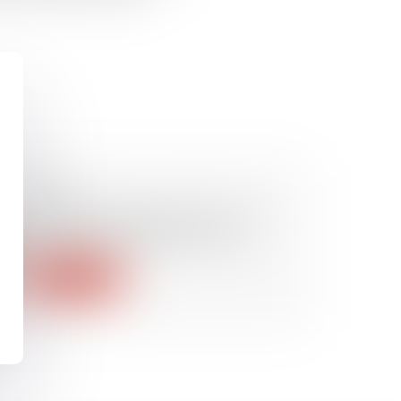
08/08/2024
Insécurité et délinquance : les
chiffres définitifs pour 2023
Lire la suite