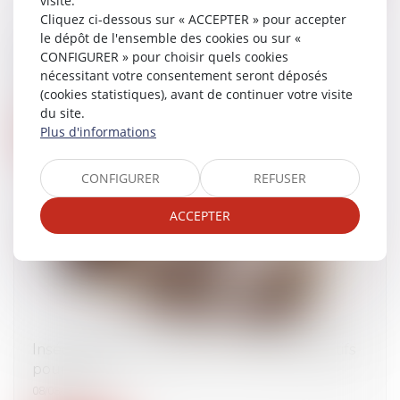
visite.
Cliquez ci-dessous sur « ACCEPTER » pour accepter
le dépôt de l'ensemble des cookies ou sur «
Harcèlement de rue : nouvelle hausse des
CONFIGURER » pour choisir quels cookies
infractions en 2023
nécessitant votre consentement seront déposés
29/08/2024
(cookies statistiques), avant de continuer votre visite
du site.
Plus d'informations
Lire la suite
CONFIGURER
REFUSER
ACCEPTER
Insécurité et délinquance : les chiffres définitifs
pour 2023
08/08/2024