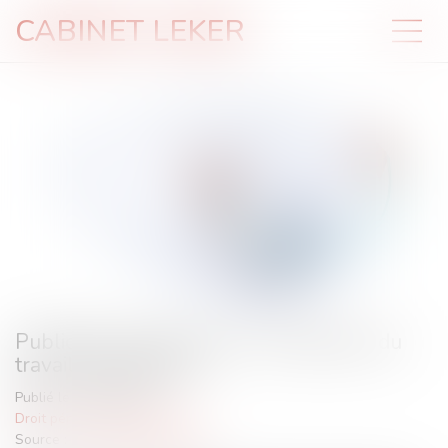
CABINET LEKER
Publication du décret sur la médecine du
travail en détention
Publié le :
01/08/2024
Droit pénal
/
(NPU) Infraction
Source :
www.actu-juridique.fr