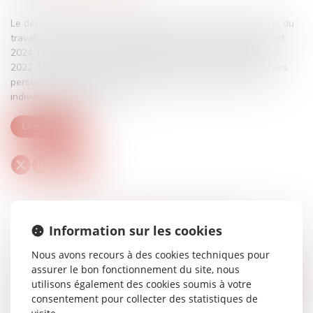
Le décret n° 2024-773 du 8 juillet 2024 relatif à la médecine du
travail en détention a été publié au Journal officiel du 9 juillet
2024. Pris pour l’application de l’article 18 de l’ordonnance n°
2022-1336 du 19 octobre 2022 relative aux droits sociaux des
personnes détenues, le texte établit les modalités du suivi
individuel de l’état de santé...
Lire la suite
Information sur les cookies
Nous avons recours à des cookies techniques pour
assurer le bon fonctionnement du site, nous
utilisons également des cookies soumis à votre
consentement pour collecter des statistiques de