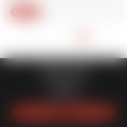
Lire la suite
<<
<
1
2
3
4
5
6
>
>>
CABINET LEKER
14 Rue MARGUERITTE
75017 PARIS
Tél :
06 81 99 72 81
Fax : 01 53 04 93 94
NOUS LOCALISER
NOUS CONTACTER