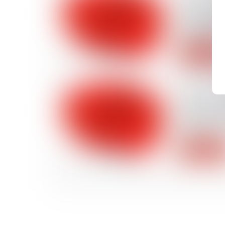
Conditions 
doit tenir
changemen
Lire la suite
19/06/2026
Pesée des 
douanes : 
appliquer 
Lire la suite