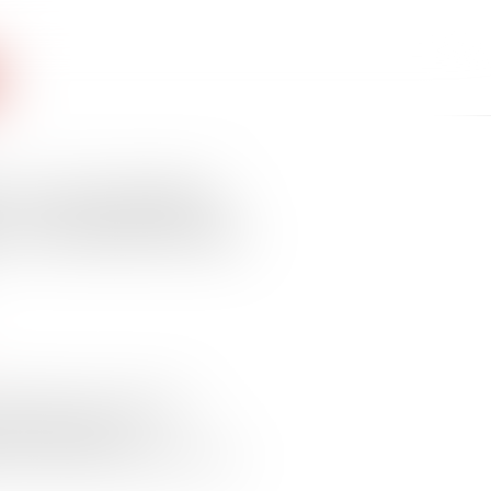
: les principales
e criminelle et des
riminelle et le respect des
afin d'améliorer le
er les droits des victimes et de