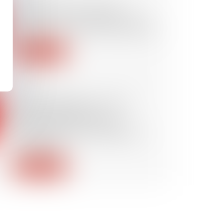
Dessaisissement du juge
d’instruction : la mention « s’en
rapporte » ne vaut pas réquisition
Lire la suite
12/06/2026
Procès équitable : les juges
doivent rechercher la
comparution de la victime
mineure avant de la dispenser
d’audience !
Lire la suite